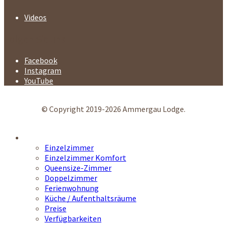
Videos
Folgen Sie uns
Facebook
Instagram
YouTube
© Copyright 2019-2026 Ammergau Lodge.
Unterkunft
Einzelzimmer
Einzelzimmer Komfort
Queensize-Zimmer
Doppelzimmer
Ferienwohnung
Küche / Aufenthaltsräume
Preise
Verfügbarkeiten