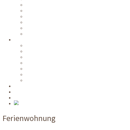
Kostenloser Nahverkehr
Küche / Aufenthaltsräume
Parkplätze
Skiraum
WLAN
Zimmerreinigung
Informationen
Videos
Anreise
Preise
Verfügbarkeiten
Langzeitmiete
Exklusivmiete
Naturpark-Gastgeber
NATO Schule
Anfragen
Buchen
Ferienwohnung