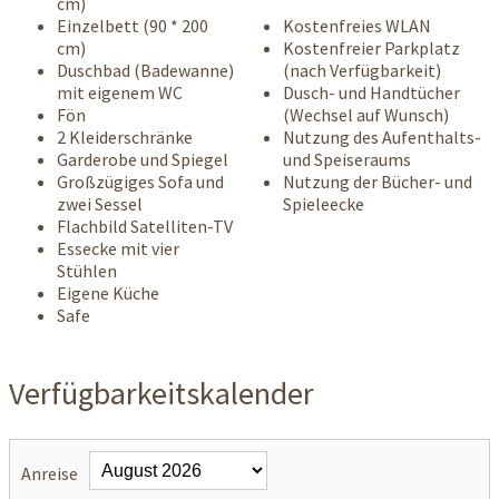
cm)
Einzelbett (90 * 200
Kostenfreies WLAN
cm)
Kostenfreier Parkplatz
Duschbad (Badewanne)
(nach Verfügbarkeit)
mit eigenem WC
Dusch- und Handtücher
Fön
(Wechsel auf Wunsch)
2 Kleiderschränke
Nutzung des Aufenthalts-
Garderobe und Spiegel
und Speiseraums
Großzügiges Sofa und
Nutzung der Bücher- und
zwei Sessel
Spieleecke
Flachbild Satelliten-TV
Essecke mit vier
Stühlen
Eigene Küche
Safe
Verfügbarkeitskalender
Anreise