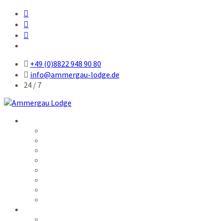
+49 (0)8822 948 90 80
info@ammergau-lodge.de
24 / 7
Unterkunft
Einzelzimmer
Einzelzimmer Komfort
Queensize-Zimmer
Doppelzimmer
Ferienwohnung
Küche / Aufenthaltsräume
Preise
Verfügbarkeiten
Leistungen
Elektronische Gästekarte