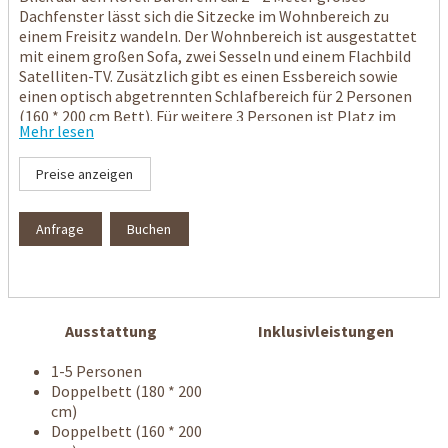
Dachfenster lässt sich die Sitzecke im Wohnbereich zu
einem Freisitz wandeln. Der Wohnbereich ist ausgestattet
mit einem großen Sofa, zwei Sesseln und einem Flachbild
Satelliten-TV. Zusätzlich gibt es einen Essbereich sowie
einen optisch abgetrennten Schlafbereich für 2 Personen
(160 * 200 cm Bett). Für weitere 3 Personen ist Platz im
Mehr lesen
separaten Schlafzimmer mit einem großen Doppelbett
(180 * 200 cm) und einem Einzelbett (90 * 200 cm). Die
Preise anzeigen
Ferienwohnung verfügt außerdem über ein Bad mit
Duschwanne / WC und eine eigene Küche. WLAN steht Ihnen
kostenfrei zur Verfügung. Die Wohnung ist eine
Anfrage
Buchen
Nichtraucher-Wohnung.
Ausstattung
Inklusivleistungen
1-5 Personen
Doppelbett (180 * 200
cm)
Doppelbett (160 * 200